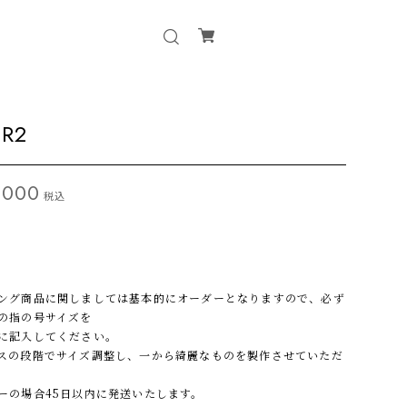
-R2
,000
税込
5
ング商品に関しましては基本的にオーダーとなりますので、必ず
の指の号サイズを
に記入してください。
スの段階でサイズ調整し、一から綺麗なものを製作させていただ
。
ーの場合45日以内に発送いたします。