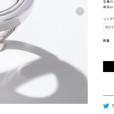
在庫の
商品は
リング
数量
T