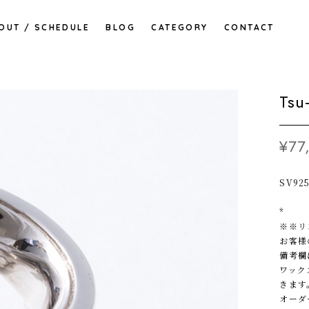
OUT / SCHEDULE
BLOG
CATEGORY
CONTACT
Tsu
¥77
SV92
*
※※リ
お客様
備考欄
ワック
きます
オーダ