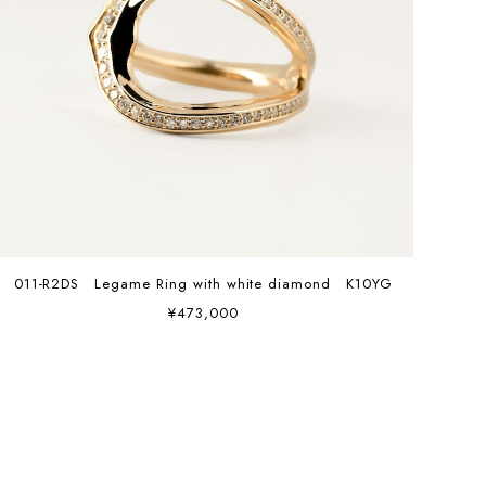
011-R2DS Legame Ring with white diamond K10YG
¥473,000