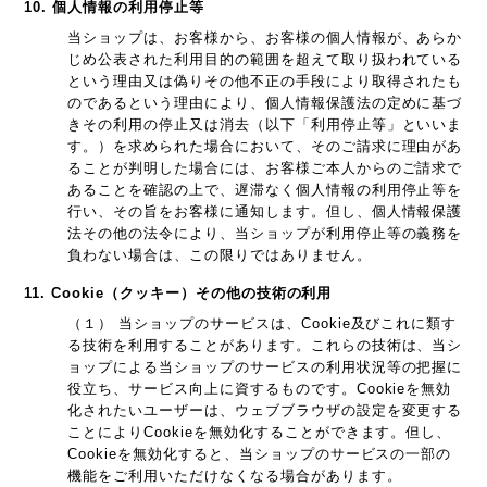
10. 個人情報の利用停止等
当ショップは、お客様から、お客様の個人情報が、あらか
じめ公表された利用目的の範囲を超えて取り扱われている
という理由又は偽りその他不正の手段により取得されたも
のであるという理由により、個人情報保護法の定めに基づ
きその利用の停止又は消去（以下「利用停止等」といいま
す。）を求められた場合において、そのご請求に理由があ
ることが判明した場合には、お客様ご本人からのご請求で
あることを確認の上で、遅滞なく個人情報の利用停止等を
行い、その旨をお客様に通知します。但し、個人情報保護
法その他の法令により、当ショップが利用停止等の義務を
負わない場合は、この限りではありません。
11. Cookie（クッキー）その他の技術の利用
（１） 当ショップのサービスは、Cookie及びこれに類す
る技術を利用することがあります。これらの技術は、当シ
ョップによる当ショップのサービスの利用状況等の把握に
役立ち、サービス向上に資するものです。Cookieを無効
化されたいユーザーは、ウェブブラウザの設定を変更する
ことによりCookieを無効化することができます。但し、
Cookieを無効化すると、当ショップのサービスの一部の
機能をご利用いただけなくなる場合があります。