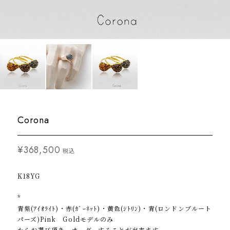
Corona
¥368,500
税込
K18YG
*
青紫(ｱｲｵﾗｲﾄ)・赤(ｶﾞｰﾈｯﾄ)・黄色(ｼﾄﾘﾝ)・青(ロンドンブルート
パーズ)Pink Goldモデルのみ
からお選び頂き、オーダーすることが出来ます。