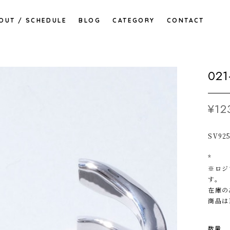
OUT / SCHEDULE
BLOG
CATEGORY
CONTACT
021
¥12
SV92
*
※ロジ
す。
在庫の
商品は
数量